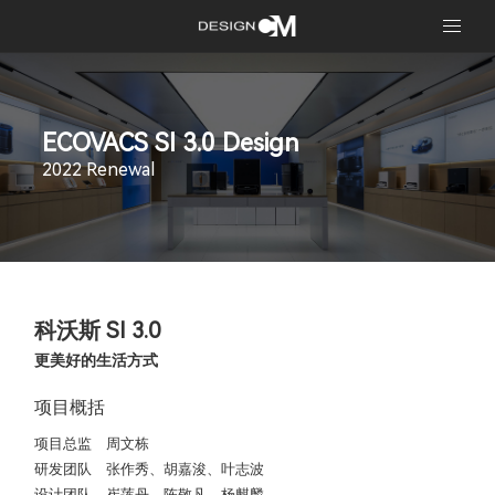
ECOVACS SI 3.0 Design
2022 Renewal
科沃斯 SI 3.0
更美好的生活方式
项目概括
项目总监
周文栋
研发团队
张作秀、胡嘉浚
、叶志波
设计团队
崔莲丹、
陈敬凡、杨麒麟